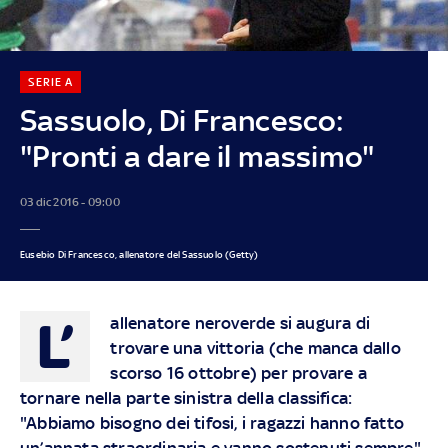
SERIE A
Sassuolo, Di Francesco:
"Pronti a dare il massimo"
03 dic 2016 - 09:00
Eusebio Di Francesco, allenatore del Sassuolo (Getty)
L’
allenatore neroverde si augura di
trovare una vittoria (che manca dallo
scorso 16 ottobre) per provare a
tornare nella parte sinistra della classifica:
"Abbiamo bisogno dei tifosi, i ragazzi hanno fatto
un’annata straordinaria e vanno sostenuti sempre",