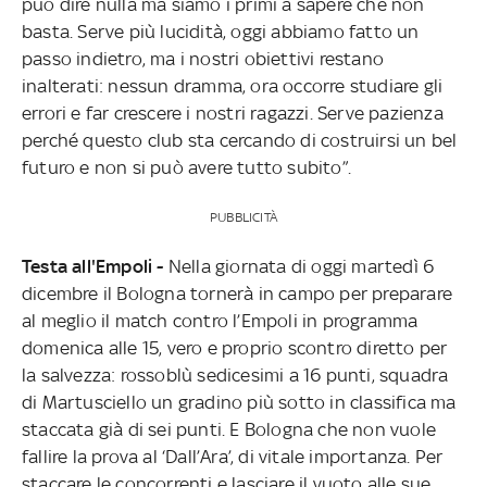
può dire nulla ma siamo i primi a sapere che non
basta. Serve più lucidità, oggi abbiamo fatto un
passo indietro, ma i nostri obiettivi restano
inalterati: nessun dramma, ora occorre studiare gli
errori e far crescere i nostri ragazzi. Serve pazienza
perché questo club sta cercando di costruirsi un bel
futuro e non si può avere tutto subito”.
PUBBLICITÀ
Testa all'Empoli -
Nella giornata di oggi martedì 6
dicembre il Bologna tornerà in campo per preparare
al meglio il match contro l’Empoli in programma
domenica alle 15, vero e proprio scontro diretto per
la salvezza: rossoblù sedicesimi a 16 punti, squadra
di Martusciello un gradino più sotto in classifica ma
staccata già di sei punti. E Bologna che non vuole
fallire la prova al ‘Dall’Ara’, di vitale importanza. Per
staccare le concorrenti e lasciare il vuoto alle sue