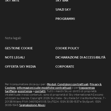
SKY ARTE
SKY BAR
SPAZI SKY
PROGRAMMI
Note legali:
GESTIONE COOKIE
COOKIE POLICY
NOTE LEGALI
DICHIARAZIONE DI ACCESSIBILITÀ
OFFERTA SKY MEDIA
CORPORATE
Per il consumatore clicca qui per i
Moduli, Condizioni contrattuali
,
Privacy &
Cookies
,
informazioni sulle modifiche contrattuali
o per
trasparenza
tariffaria
,
assistenza
e
contatti
. Tutti i marchi Sky e i diritti di proprietà
intellettuale in essi contenuti, sono di proprietà di Sky international AG e sono
utilizzati su licenza. Copyright 2026 Sky Italia - Sky Italia Srl Via Monte Penice, 7 -
20138 Milano P.IVA 04619241005. SkyTG24: ISSN 3035-1537 e SkySport: ISSN
3035-1545.
Segnalazione Abusi