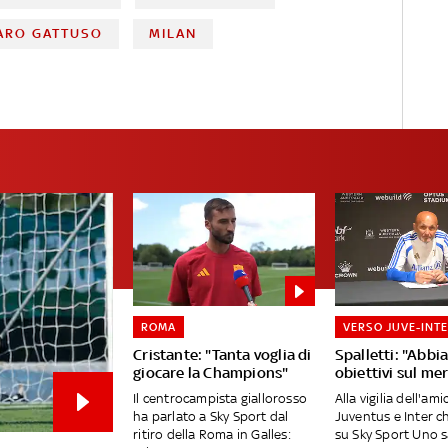
ARO GATTUSO
MILAN
ROMA
VERSO JUVE-INT
Cristante: "Tanta voglia di
Spalletti: "Abb
giocare la Champions"
obiettivi sul me
Il centrocampista giallorosso
Alla vigilia dell'am
ha parlato a Sky Sport dal
Juventus e Inter c
ritiro della Roma in Galles:
su Sky Sport Uno 