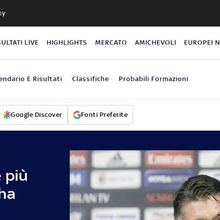
ky
SULTATI LIVE
HIGHLIGHTS
MERCATO
AMICHEVOLI
EUROPEI 
endario E Risultati
Classifiche
Probabili Formazioni
Google Discover
Fonti Preferite
 più
 ha