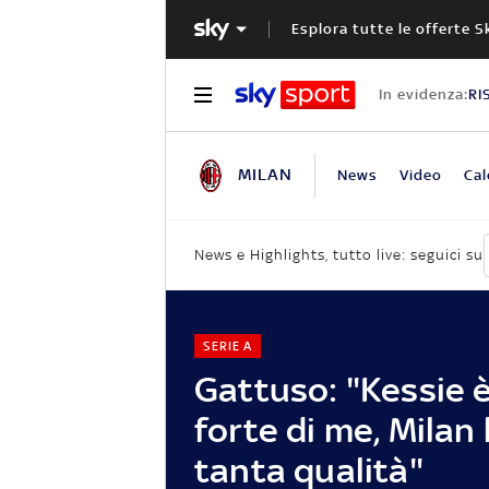
Esplora tutte le offerte S
In evidenza:
RI
MILAN
News
Video
Cal
News e Highlights, tutto live: seguici su
SERIE A
Gattuso: "Kessie è
forte di me, Milan
tanta qualità"