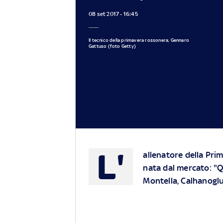
08 set 2017 - 16:45
Il tecnico della primavera rossonera, Gennaro
Gattuso (foto Getty)
L'
allenatore della Pr
nata dal mercato: "Q
Montella, Calhanoglu 