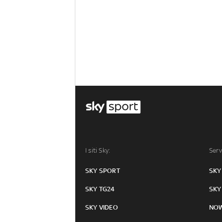
I siti Sky:
Serv
SKY SPORT
SKY
SKY TG24
SKY
SKY VIDEO
NO