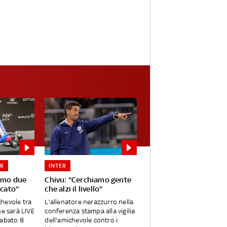
ER
INTER
iamo due
Chivu: "Cerchiamo gente
rcato"
che alzi il livello"
ichevole tra
L'allenatore nerazzurro nella
he sarà LIVE
conferenza stampa alla vigilia
sabato 8
dell'amichevole contro i