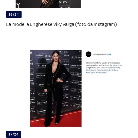
16/24
La modella ungherese Viky Varga (foto da Instagram)
17/24