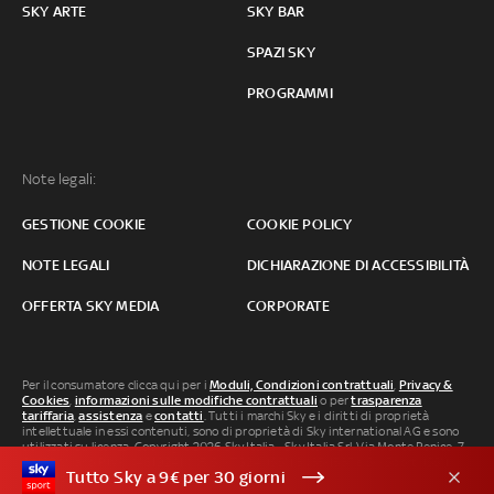
SKY ARTE
SKY BAR
SPAZI SKY
PROGRAMMI
Note legali:
GESTIONE COOKIE
COOKIE POLICY
NOTE LEGALI
DICHIARAZIONE DI ACCESSIBILITÀ
OFFERTA SKY MEDIA
CORPORATE
Per il consumatore clicca qui per i
Moduli, Condizioni contrattuali
,
Privacy &
Cookies
,
informazioni sulle modifiche contrattuali
o per
trasparenza
tariffaria
,
assistenza
e
contatti
. Tutti i marchi Sky e i diritti di proprietà
intellettuale in essi contenuti, sono di proprietà di Sky international AG e sono
utilizzati su licenza. Copyright 2026 Sky Italia - Sky Italia Srl Via Monte Penice, 7 -
20138 Milano P.IVA 04619241005. SkyTG24: ISSN 3035-1537 e SkySport: ISSN
Tutto Sky a 9€ per 30 giorni
3035-1545.
Segnalazione Abusi