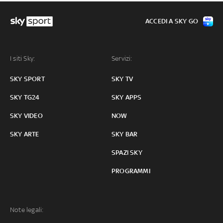
ACCEDI A SKY GO
I siti Sky:
Servizi:
SKY SPORT
SKY TV
SKY TG24
SKY APPS
SKY VIDEO
NOW
SKY ARTE
SKY BAR
SPAZI SKY
PROGRAMMI
Note legali: