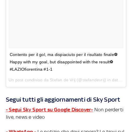
Contento per il gol, ma dispiaciuto per il risultato finale⚽️
Happy with my goal, but disappointed with the result⚽️
#LAZIOfiorentina #1-1
Un post condiviso da Stefan de Vrij (@stefandevrij) in data:
26 N
Segui tutti gli aggiornamenti di Sky Sport
- Segui Sky Sport su Google Discover-
Non perderti
live, news e video
- WhatsApp -
Le notizie che devi sapere? Le trovi sul