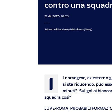
contro una squadr
22 dic 2017 - 09:23
John Arne Riise ai tempi della Roma (Getty)
I
l norvegese, ex esterno gi
si sta riducendo, può ess
minuti". Sul gol ai bianc
squadra così"
JUVE-ROMA, PROBABILI FORMAZI