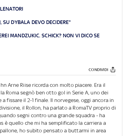
LLENATORI
I, SU DYBALA DEVO DECIDERE"
EREI MANDZUKIC. SCHICK? NON VI DICO SE
CONDIVIDI
 Arne Riise ricorda con molto piacere. Era il
a Roma segnò ben otto gol in Serie A, uno dei
e a fissare il 2-1 finale. Il norvegese, oggi ancora in
visione, il Rollon, ha parlato a RomaTV proprio di
 quando segni contro una grande squadra - ha
us è quello che mi ha semplificato la carriera a
 pallone, ho subito pensato a buttarmi in area