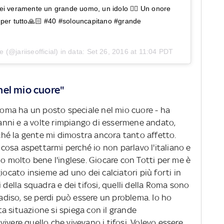
 veramente un grande uomo, un idolo ✌🏻️ Un onore
e per tutto🙏🏻 #40 #solouncapitano #grande
se
(@jariiseofficial) in data:
Set 26, 2016 at 11:04 PDT
nel mio cuore"
“Roma ha un posto speciale nel mio cuore - ha
nni e a volte rimpiango di essermene andato,
hé la gente mi dimostra ancora tanto affetto.
osa aspettarmi perché io non parlavo l'italiano e
no molto bene l'inglese. Giocare con Totti per me è
iocato insieme ad uno dei calciatori più forti in
 della squadra e dei tifosi, quelli della Roma sono
radiso, se perdi può essere un problema. Io ho
a situazione si spiega con il grande
ivere quello che vivevano i tifosi. Volevo essere