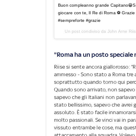
Buon compleanno grande Capitano😁Sei
giocare con te, Il Re di Roma ⚽️ Grazi
#sempreforte #grazie
Un post condiviso da
John Arne Rii
"Roma ha un posto speciale 
Riise si sente ancora giallorosso: 
ammesso - Sono stato a Roma tre a
soprattutto quando torno qui perc
Quando sono arrivato, non sapevo c
sapevo che gli Italiani non parlava
stato bellissimo, sapevo che avrei g
assoluto. È stato facile innamorarsi
molto passionali. Se vinci vai in pa
vissuto entrambe le cose, ma quest
attaccamento alla squadra. Volevo v