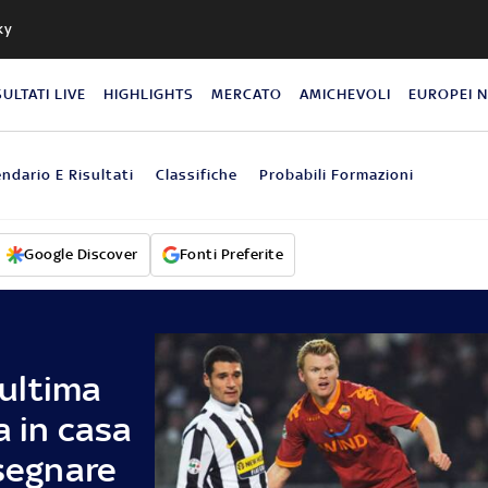
ky
SULTATI LIVE
HIGHLIGHTS
MERCATO
AMICHEVOLI
EUROPEI 
endario E Risultati
Classifiche
Probabili Formazioni
Google Discover
Fonti Preferite
'ultima
a in casa
 segnare