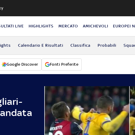
ky
SULTATI LIVE
HIGHLIGHTS
MERCATO
AMICHEVOLI
EUROPEI 
lights
Calendario E Risultati
Classifica
Probabili
Squa
Google Discover
Fonti Preferite
liari-
 andata