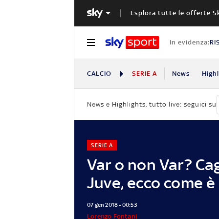
Esplora tutte le offerte S
In evidenza:
RI
CALCIO
SERIE A
News
High
News e Highlights, tutto live: seguici su
SERIE A
Var o non Var? Cag
Juve, ecco come è
07 gen 2018 - 00:53
Lorenzo Fontani