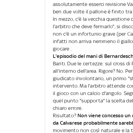
assolutamente esserci revisione Va
ben due volte il pallone è finito tra
In mezzo, c'è la vecchia questione 
l'arbitro che deve fermarlo", si dis
non c'è un infortunio grave (per Ca
infatti non arriva nemmeno il giall
giocare .
L'episodio del mani di Bernardesch
Banti. Due le certezze: sul cross di
all'interno dell'area. Rigore? No. P
giudicato involontario, un primo "s
intervento. Ma l'arbitro attende c
il gioco con un calcio d'angolo. Seg
quel punto "supporta" la scelta de
chiaro errore.
Risultato?
Non viene concesso un r
da Calvarese probabilmente sareb
movimento non così naturale e la t