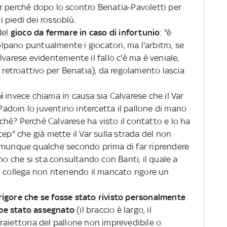
r perché dopo lo scontro Benatia-Pavoletti per
 i piedi dei rossoblù.
del
gioco da fermare in caso di infortunio
: "è
colpano puntualmente i giocatori, ma l'arbitro, se
lvarese evidentemente il fallo c'è ma è veniale,
o retroattivo per Benatia), da regolamento lascia
i
invece chiama in causa sia Calvarese che il Var
 Padoin lo juventino intercetta il pallone di mano
erchè? Perché Calvarese ha visto il contatto e lo ha
tep" che già mette il Var sulla strada del non
omunque qualche secondo prima di far riprendere
no che si sta consultando con Banti, il quale a
l collega non ritenendo il mancato rigore un
igore che se fosse stato rivisto personalmente
be stato assegnato
(il braccio è largo, il
raiettoria del pallone non imprevedibile o