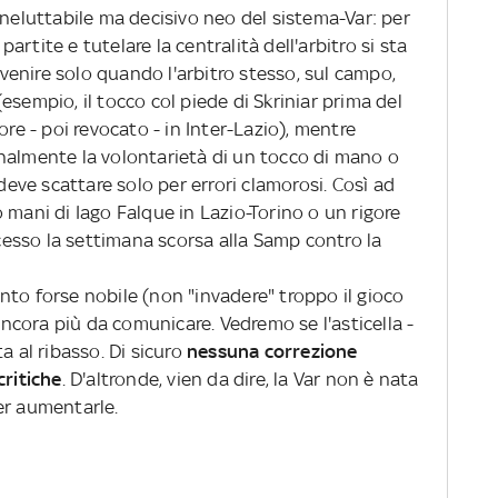
ineluttabile ma decisivo neo del sistema-Var: per
rtite e tutelare la centralità dell'arbitro si sta
ervenire solo quando l'arbitro stesso, sul campo,
esempio, il tocco col piede di Skriniar prima del
ore - poi revocato - in Inter-Lazio), mentre
nalmente la volontarietà di un tocco di mano o
 deve scattare solo per errori clamorosi. Così ad
 mani di Iago Falque in Lazio-Torino o un rigore
esso la settimana scorsa alla Samp contro la
nto forse nobile (non "invadere" troppo il gioco
 ancora più da comunicare. Vedremo se l'asticella -
a al ribasso. Di sicuro
nessuna correzione
critiche
. D'altronde, vien da dire, la Var non è nata
er aumentarle.