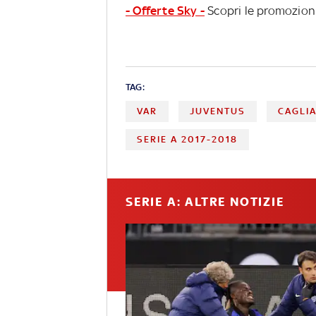
- Offerte Sky -
Scopri le promozioni
TAG:
VAR
JUVENTUS
CAGLIA
SERIE A 2017-2018
SERIE A: ALTRE NOTIZIE