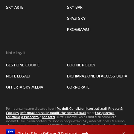
SKY ARTE
SKY BAR
SPAZI SKY
PROGRAMMI
Note legali:
GESTIONE COOKIE
COOKIE POLICY
NOTE LEGALI
DICHIARAZIONE DI ACCESSIBILITÀ
OFFERTA SKY MEDIA
CORPORATE
Per il consumatore clicca qui per i
Moduli, Condizioni contrattuali
,
Privacy &
Cookies
,
informazioni sulle modifiche contrattuali
o per
trasparenza
tariffaria
,
assistenza
e
contatti
. Tutti i marchi Sky e i diritti di proprietà
intellettuale in essi contenuti, sono di proprietà di Sky international AG e sono
utilizzati su licenza. Copyright 2026 Sky Italia - Sky Italia Srl Via Monte Penice, 7 -
20138 Milano P.IVA 04619241005. SkyTG24: ISSN 3035-1537 e SkySport: ISSN
Tutto Sky a 9€ per 30 giorni
3035-1545.
Segnalazione Abusi