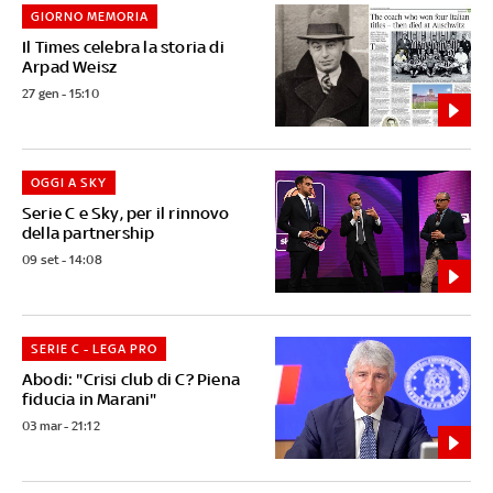
GIORNO MEMORIA
Il Times celebra la storia di
Arpad Weisz
27 gen - 15:10
OGGI A SKY
Serie C e Sky, per il rinnovo
della partnership
09 set - 14:08
SERIE C - LEGA PRO
Abodi: "Crisi club di C? Piena
fiducia in Marani"
03 mar - 21:12