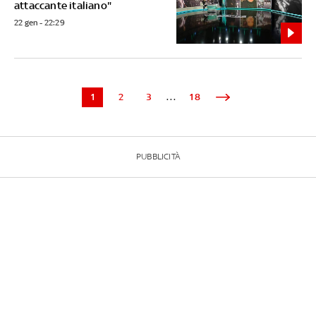
attaccante italiano"
22 gen - 22:29
1
2
3
...
18
PUBBLICITÀ