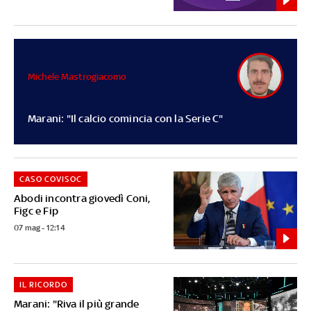
Michele Mastrogiacomo
Marani: "Il calcio comincia con la Serie C"
CASO COVISOC
Abodi incontra giovedì Coni,
Figc e Fip
07 mag - 12:14
IL RICORDO
Marani: "Riva il più grande