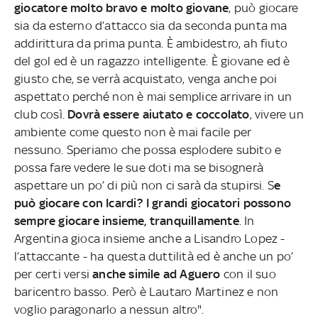
giocatore molto bravo e molto giovane
, può giocare
sia da esterno d’attacco sia da seconda punta ma
addirittura da prima punta. È ambidestro, ah fiuto
del gol ed è un ragazzo intelligente. È giovane ed è
giusto che, se verrà acquistato, venga anche poi
aspettato perché non è mai semplice arrivare in un
club così.
Dovrà essere aiutato e coccolato
, vivere un
ambiente come questo non è mai facile per
nessuno. Speriamo che possa esplodere subito e
possa fare vedere le sue doti ma se bisognerà
aspettare un po’ di più non ci sarà da stupirsi. S
e
può giocare con Icardi? I grandi giocatori possono
sempre giocare insieme, tranquillamente
. In
Argentina gioca insieme anche a Lisandro Lopez -
l’attaccante - ha questa duttilità ed è anche un po’
per certi versi
anche simile ad Aguero
con il suo
baricentro basso. Però è Lautaro Martinez e non
voglio paragonarlo a nessun altro".