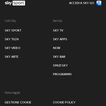
ACCEDI A SKY GO
I siti Sky:
Servizi:
SKY SPORT
SKY TV
SKY TG24
SKY APPS
SKY VIDEO
NOW
SKY ARTE
SKY BAR
SPAZI SKY
PROGRAMMI
Note legali:
GESTIONE COOKIE
COOKIE POLICY