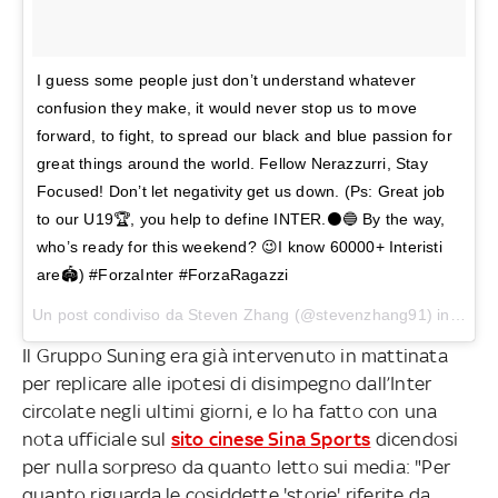
I guess some people just don’t understand whatever
confusion they make, it would never stop us to move
forward, to fight, to spread our black and blue passion for
great things around the world. Fellow Nerazzurri, Stay
Focused! Don’t let negativity get us down. (Ps: Great job
to our U19🏆, you help to define INTER.⚫️🔵 By the way,
who’s ready for this weekend? 😉I know 60000+ Interisti
are🏟) #ForzaInter #ForzaRagazzi
Un post condiviso da
Steven Zhang
(@stevenzhang91) in data:
Il Gruppo Suning era già intervenuto in mattinata
per replicare alle ipotesi di disimpegno dall’Inter
circolate negli ultimi giorni, e lo ha fatto con una
nota ufficiale sul
sito cinese Sina Sports
dicendosi
per nulla sorpreso da quanto letto sui media: "Per
quanto riguarda le cosiddette 'storie' riferite da