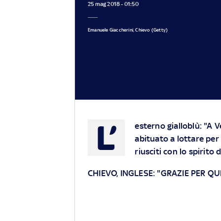
25 mag 2018 - 01:50
Emanuele Giaccherini, Chievo (Getty)
L’
esterno gialloblù: "A 
abituato a lottare per 
riusciti con lo spirito
CHIEVO, INGLESE: "GRAZIE PER QU