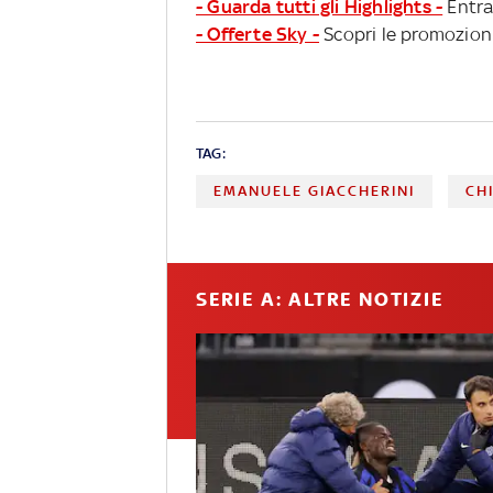
- Guarda tutti gli Highlights -
Entra
- Offerte Sky -
Scopri le promozioni
TAG:
EMANUELE GIACCHERINI
CH
SERIE A: ALTRE NOTIZIE