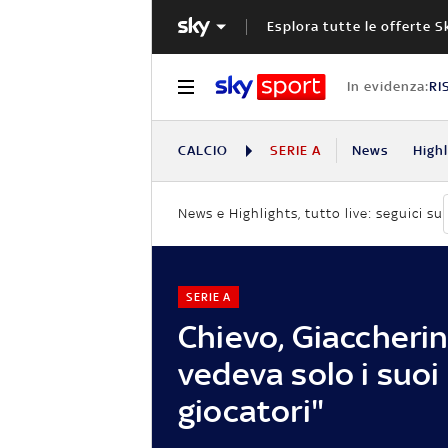
Esplora tutte le offerte S
In evidenza:
RI
CALCIO
SERIE A
News
High
News e Highlights, tutto live: seguici su
SERIE A
Chievo, Giaccherini
vedeva solo i suoi
giocatori"