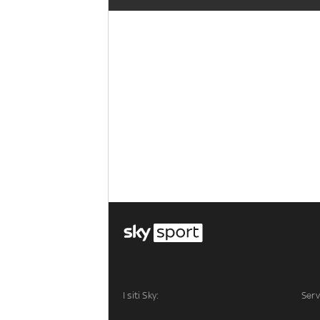
I siti Sky:
Serv