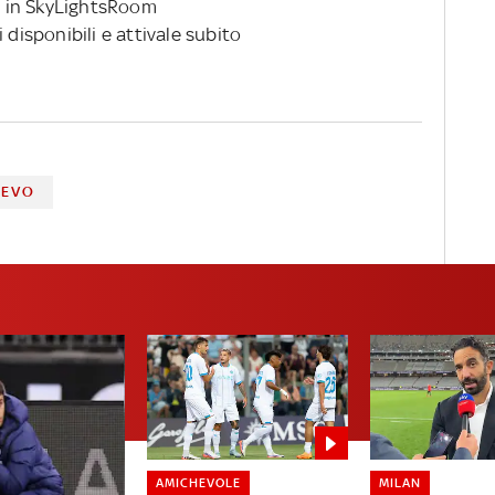
 in SkyLightsRoom
 disponibili e attivale subito
IEVO
AMICHEVOLE
MILAN