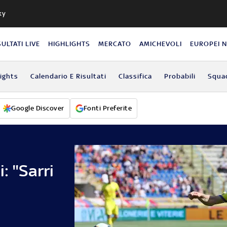
ky
SULTATI LIVE
HIGHLIGHTS
MERCATO
AMICHEVOLI
EUROPEI 
lights
Calendario E Risultati
Classifica
Probabili
Squa
Google Discover
Fonti Preferite
: "Sarri