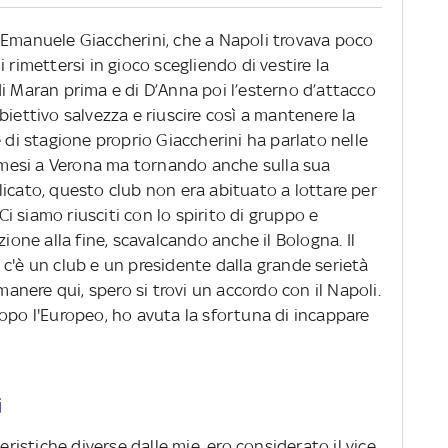
 Emanuele Giaccherini, che a Napoli trovava poco
 rimettersi in gioco scegliendo di vestire la
i Maran prima e di D’Anna poi l’esterno d’attacco
biettivo salvezza e riuscire così a mantenere la
e di stagione proprio Giaccherini ha parlato nelle
i mesi a Verona ma tornando anche sulla sua
icato, questo club non era abituato a lottare per
 Ci siamo riusciti con lo spirito di gruppo e
ne alla fine, scavalcando anche il Bologna. Il
c'è un club e un presidente dalla grande serietà
imanere qui, spero si trovi un accordo con il Napoli.
opo l'Europeo, ho avuta la sfortuna di incappare
li
eristiche diverse dalle mie, ero considerato il vice