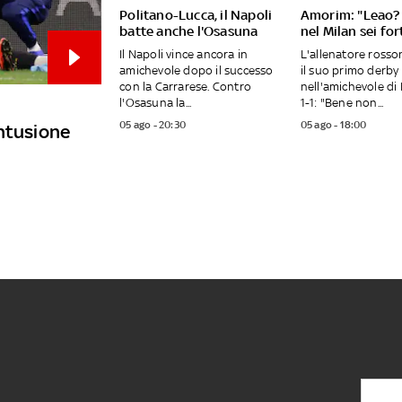
Politano-Lucca, il Napoli
Amorim: "Leao? 
batte anche l'Osasuna
nel Milan sei fo
Il Napoli vince ancora in
L'allenatore ross
amichevole dopo il successo
il suo primo derby
con la Carrarese. Contro
nell'amichevole di 
l'Osasuna la...
1-1: "Bene non...
05 ago - 20:30
05 ago - 18:00
ontusione