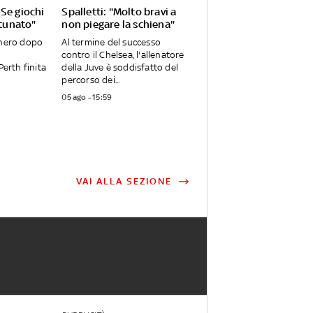
Se giochi
Spalletti: "Molto bravi a
rtunato"
non piegare la schiena"
onero dopo
Al termine del successo
contro il Chelsea, l'allenatore
Perth finita
della Juve è soddisfatto del
percorso dei...
05 ago - 15:59
VAI ALLA SEZIONE