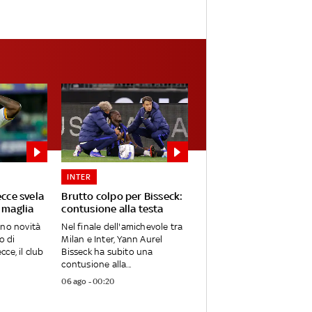
INTER
ecce svela
Brutto colpo per Bisseck:
 maglia
contusione alla testa
ano novità
Nel finale dell'amichevole tra
o di
Milan e Inter, Yann Aurel
ce, il club
Bisseck ha subito una
contusione alla...
06 ago - 00:20