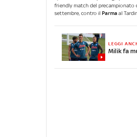
friendly match del precampionato d
settembre, contro il
Parma
al Tardin
LEGGI ANC
Milik fa m