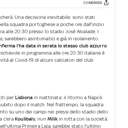
CONDIVIDI
cherà. Una decisione inevitabile: sono stati
nella squadra portoghese a poche ore dall'inizio
 alle 20:30 presso lo stadio José Alvalade. I
la
, sarebbero asintomatici e già in isolamento.
nferma l'ha data in serata lo stesso club azzurro
L'amichevole in programma alle ore 20:30 italiane è
ità al Covid-19 di alcuni calciatori del club
titi per
Lisbona
in mattinata: il ritorno a Napoli
ubito dopo il match. Nel frattempo, la squadra
to su uno dei campi nei pressi dello stadio dello
da c'era
Koulibaly
, non
Milik
in rotta con la società.
ell'ultima Primeira Liga, sarebbe stato l'ultimo