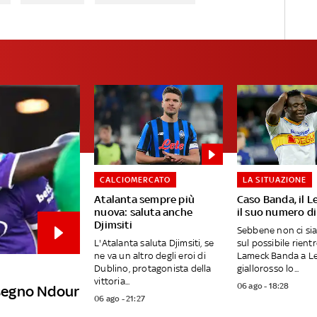
CALCIOMERCATO
LA SITUAZIONE
Atalanta sempre più
Caso Banda, il L
nuova: saluta anche
il suo numero di
Djimsiti
Sebbene non ci si
L'Atalanta saluta Djimsiti, se
sul possibile rientr
ne va un altro degli eroi di
Lameck Banda a Lec
Dublino, protagonista della
giallorosso lo...
vittoria...
06 ago - 18:28
a segno Ndour
06 ago - 21:27