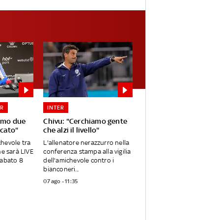
ER
INTER
iamo due
Chivu: "Cerchiamo gente
rcato"
che alzi il livello"
ichevole tra
L'allenatore nerazzurro nella
he sarà LIVE
conferenza stampa alla vigilia
sabato 8
dell'amichevole contro i
bianconeri...
07 ago - 11:35