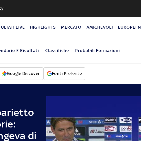
ky
SULTATI LIVE
HIGHLIGHTS
MERCATO
AMICHEVOLI
EUROPEI 
endario E Risultati
Classifiche
Probabili Formazioni
Google Discover
Fonti Preferite
iparietto
rie:
ngeva di