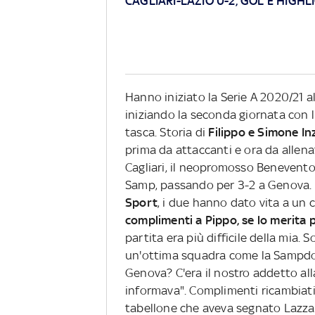
CAGLIARI-LAZIO 0-2, GOL E HIGHL
Hanno iniziato la Serie A 2020/21 a
iniziando la seconda giornata con l'
tasca. Storia di
Filippo e Simone In
prima da attaccanti e ora da allena
Cagliari, il neopromosso Benevento
Samp, passando per 3-2 a Genova.
Sport
, i due hanno dato vita a un 
complimenti a Pippo, se lo merita p
partita era più difficile della mi
un'ottima squadra come la Sampdor
Genova? C'era il nostro addetto a
informava". Complimenti ricambiati 
tabellone che aveva segnato Lazzar