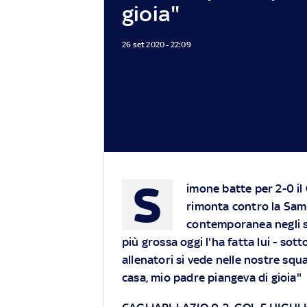
gioia"
26 set 2020 - 22:09
S
imone batte per 2-0 il 
rimonta contro la Samp
contemporanea negli s
più grossa oggi l'ha fatta lui - so
allenatori si vede nelle nostre squ
casa, mio padre piangeva di gioia"