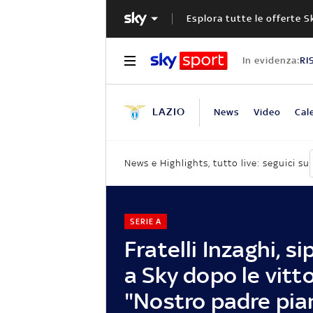
Esplora tutte le offerte S
In evidenza:
RI
LAZIO
News
Video
Cal
News e Highlights, tutto live: seguici su
SERIE A
Fratelli Inzaghi, s
a Sky dopo le vitto
"Nostro padre pia