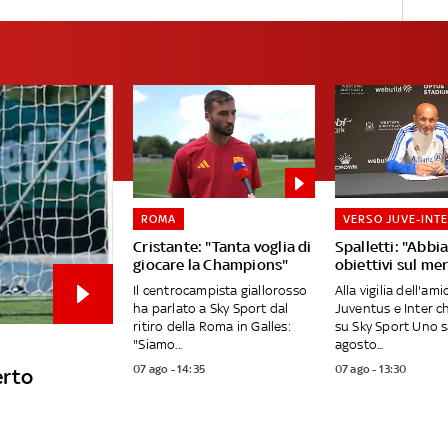
ROMA
VERSO JUVE-INT
Cristante: "Tanta voglia di
Spalletti: "Abb
giocare la Champions"
obiettivi sul me
Il centrocampista giallorosso
Alla vigilia dell'am
ha parlato a Sky Sport dal
Juventus e Inter c
ritiro della Roma in Galles:
su Sky Sport Uno 
"Siamo...
agosto...
07 ago - 14:35
07 ago - 13:30
erto