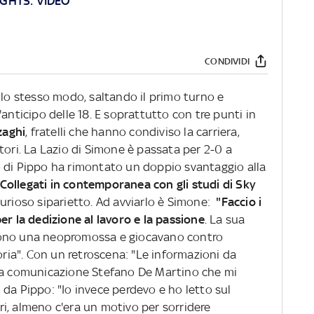
IGHTS: VIDEO
CONDIVIDI
llo stesso modo, saltando il primo turno e
anticipo delle 18. E soprattutto con tre punti in
zaghi
, fratelli che hanno condiviso la carriera,
tori. La Lazio di Simone è passata per 2-0 a
 di Pippo ha rimontato un doppio svantaggio alla
Collegati in contemporanea con gli studi di Sky
curioso siparietto. Ad avviarlo è Simone:
"Faccio i
er la dedizione al lavoro e la passione
. La sua
a. Sono una neopromossa e giocavano contro
ia". Con un retroscena: "Le informazioni da
lla comunicazione Stefano De Martino che mi
da Pippo: "Io invece perdevo e ho letto sul
i, almeno c'era un motivo per sorridere