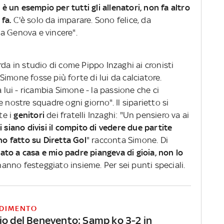
è un esempio per tutti gli allenatori, non fa altro
fa.
C'è solo da imparare. Sono felice, da
a Genova e vincere".
rda in studio di come Pippo Inzaghi ai cronisti
imone fosse più forte di lui da calciatore.
a lui - ricambia Simone - la passione che ci
 nostre squadre ogni giorno". Il siparietto si
e i
genitori
dei fratelli Inzaghi: "Un pensiero va ai
 siano divisi il compito di vedere due partite
o fatto su Diretta Gol
" racconta Simone. Di
to a casa e mio padre piangeva di gioia, non lo
 hanno festeggiato insieme. Per sei punti speciali.
DIMENTO
io del Benevento: Samp ko 3-2 in