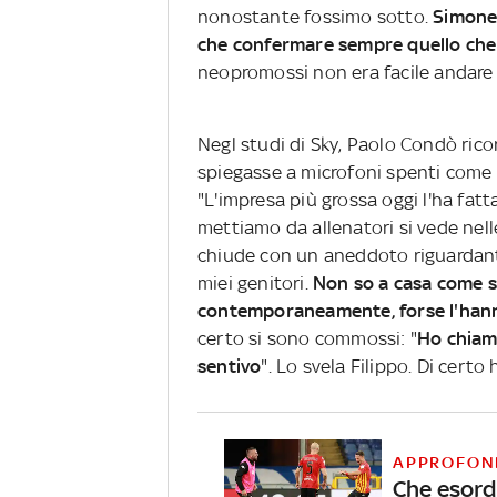
nonostante fossimo sotto.
Simone 
che confermare sempre quello che 
neopromossi non era facile andare 
Negl studi di Sky, Paolo Condò rico
spiegasse a microfoni spenti come S
"L'impresa più grossa oggi l'ha fatt
mettiamo da allenatori si vede nelle
chiude con un aneddoto riguardant
miei genitori.
Non so a casa come si
contemporaneamente, forse l'hann
certo si sono commossi: "
Ho chiama
sentivo
". Lo svela Filippo. Di certo
APPROFON
Che esord