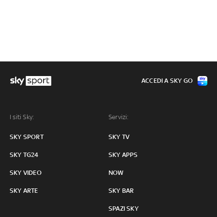
ACCEDI A SKY GO
I siti Sky:
Servizi:
SKY SPORT
SKY TV
SKY TG24
SKY APPS
SKY VIDEO
NOW
SKY ARTE
SKY BAR
SPAZI SKY