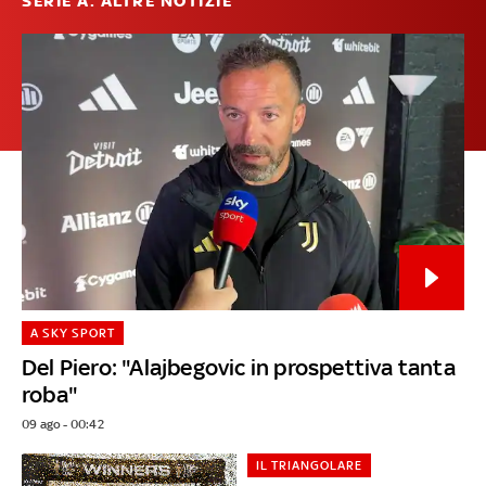
SERIE A: ALTRE NOTIZIE
A SKY SPORT
Del Piero: "Alajbegovic in prospettiva tanta
roba"
09 ago - 00:42
IL TRIANGOLARE