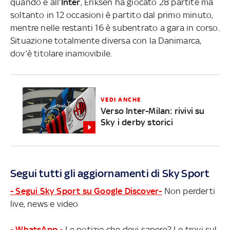
quando è all’
Inter
, Eriksen ha giocato 28 partite ma
soltanto in 12 occasioni è partito dal primo minuto,
mentre nelle restanti 16 è subentrato a gara in corso.
Situazione totalmente diversa con la Danimarca,
dov’è titolare inamovibile.
VEDI ANCHE
Verso Inter-Milan: rivivi su
Sky i derby storici
Segui tutti gli aggiornamenti di Sky Sport
- Segui Sky Sport su Google Discover-
Non perderti
live, news e video
- WhatsApp -
Le notizie che devi sapere? Le trovi sul