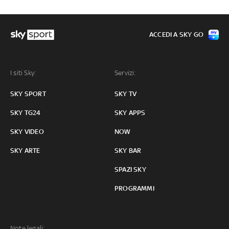
ACCEDI A SKY GO
I siti Sky:
Servizi:
SKY SPORT
SKY TV
SKY TG24
SKY APPS
SKY VIDEO
NOW
SKY ARTE
SKY BAR
SPAZI SKY
PROGRAMMI
Note legali: