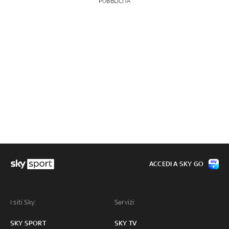
PUBBLICITÀ
ACCEDI A SKY GO
I siti Sky:
Servizi:
SKY SPORT
SKY TV