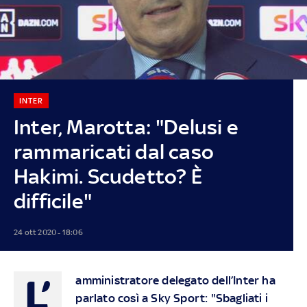
INTER
Inter, Marotta: "Delusi e
rammaricati dal caso
Hakimi. Scudetto? È
difficile"
24 ott 2020 - 18:06
L’
amministratore delegato dell’Inter ha
parlato così a Sky Sport: "Sbagliati i