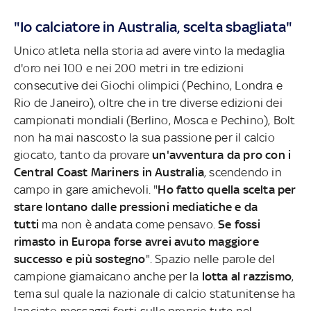
"Io calciatore in Australia, scelta sbagliata"
Unico atleta nella storia ad avere vinto la medaglia
d'oro nei 100 e nei 200 metri in tre edizioni
consecutive dei Giochi olimpici (Pechino, Londra e
Rio de Janeiro), oltre che in tre diverse edizioni dei
campionati mondiali (Berlino, Mosca e Pechino), Bolt
non ha mai nascosto la sua passione per il calcio
giocato, tanto da provare
un'avventura da pro con i
Central Coast Mariners in Australia
, scendendo in
campo in gare amichevoli. "
Ho fatto quella scelta per
stare lontano dalle pressioni mediatiche e da
tutti
ma non è andata come pensavo.
Se fossi
rimasto in Europa forse avrei avuto maggiore
successo e più sostegno
". Spazio nelle parole del
campione giamaicano anche per la
lotta al razzismo
,
tema sul quale la nazionale di calcio statunitense ha
lanciato messaggi forti sulle proprie tute nel