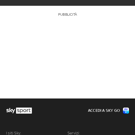
PUBBLICITÀ
ACCEDI A SKY GO
I siti Sky:
Servizi: