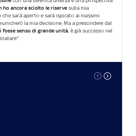
zione
con una serenità diversa e una prospettiva
 ho ancora sciolto le riserve
sulla mia
 che sarà aperto e sarà ispirato ai massimi
municherò la mia decisione. Ma a prescindere dal
i fosse senso di grande unità
, è già successo nel
nstatare".