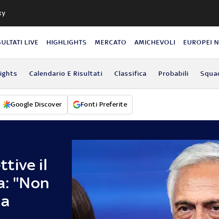
ky
SULTATI LIVE
HIGHLIGHTS
MERCATO
AMICHEVOLI
EUROPEI 
lights
Calendario E Risultati
Classifica
Probabili
Squa
Google Discover
Fonti Preferite
ttive il
a: "Non
la