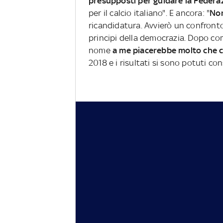
presupposti per guidare la Federa
per il calcio italiano". E ancora: "
Non
ricandidatura. Avvierò un confronto
principi della democrazia. Dopo co
nome
a me piacerebbe molto che c
2018 e i risultati si sono potuti co