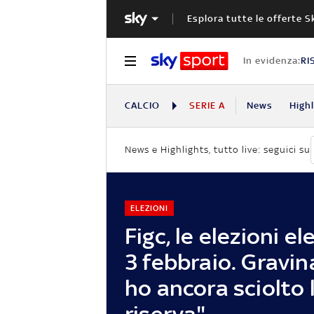
Esplora tutte le offerte S
In evidenza:
RI
CALCIO
SERIE A
News
High
News e Highlights, tutto live: seguici su
ELEZIONI
Figc, le elezioni ele
3 febbraio. Gravin
ho ancora sciolto 
riserva"