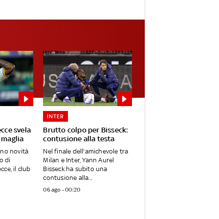
INTER
ecce svela
Brutto colpo per Bisseck:
 maglia
contusione alla testa
ano novità
Nel finale dell'amichevole tra
o di
Milan e Inter, Yann Aurel
ce, il club
Bisseck ha subito una
contusione alla...
06 ago - 00:20