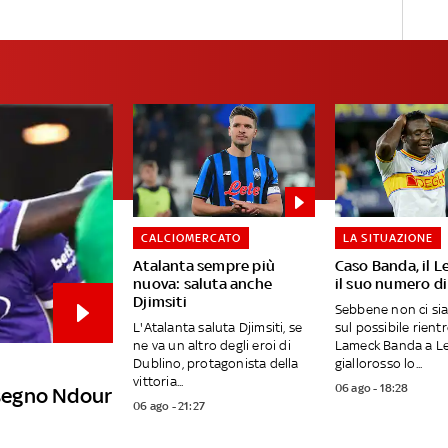
CALCIOMERCATO
LA SITUAZIONE
Atalanta sempre più
Caso Banda, il L
nuova: saluta anche
il suo numero di
Djimsiti
Sebbene non ci si
L'Atalanta saluta Djimsiti, se
sul possibile rientr
ne va un altro degli eroi di
Lameck Banda a Lec
Dublino, protagonista della
giallorosso lo...
vittoria...
06 ago - 18:28
a segno Ndour
06 ago - 21:27