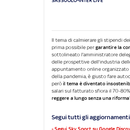
SASSUOLO-INTER LIVE
Il tema di calmierare gli stipendi de
prima possibile per
garantire la co
sottolineato l'amministratore deleg
delle prospettive dell'industria de
appuntamento online organizzato 
della pandemia, è giusto fare autoc
però
il tema è diventato insostenibi
salari sul fatturato sfiora il 70-80
reggere a lungo senza una riforma
Segui tutti gli aggiornamenti
- Segui Sky Sport su Google Disco