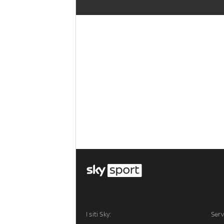
I siti Sky:
Serv