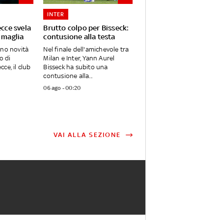
INTER
ecce svela
Brutto colpo per Bisseck:
 maglia
contusione alla testa
ano novità
Nel finale dell'amichevole tra
o di
Milan e Inter, Yann Aurel
ce, il club
Bisseck ha subito una
contusione alla...
06 ago - 00:20
VAI ALLA SEZIONE