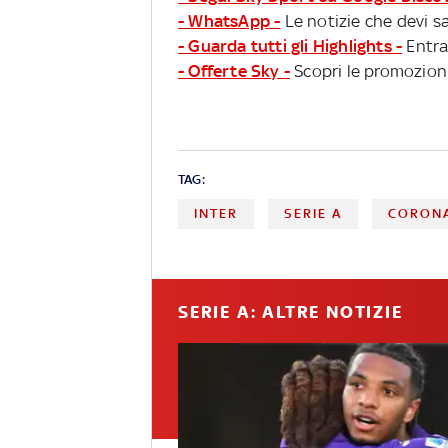
- WhatsApp -
Le notizie che devi sa
- Guarda tutti gli Highlights -
Entra
- Offerte Sky -
Scopri le promozioni
TAG:
INTER
SERIE A
CORON
SERIE A: ALTRE NOTIZIE