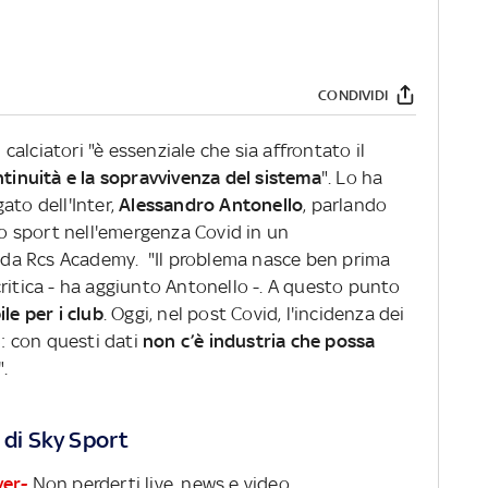
CONDIVIDI
i calciatori "è essenziale che sia affrontato il
ntinuità e la sopravvivenza del sistema
". Lo ha
ato dell'Inter,
Alessandro Antonello
, parlando
llo sport nell'emergenza Covid in un
da Rcs Academy. "Il problema nasce ben prima
ritica - ha aggiunto Antonello -. A questo punto
le per i club
. Oggi, nel post Covid, l'incidenza dei
%: con questi dati
non c’è industria che possa
".
 di Sky Sport
ver-
Non perderti live, news e video