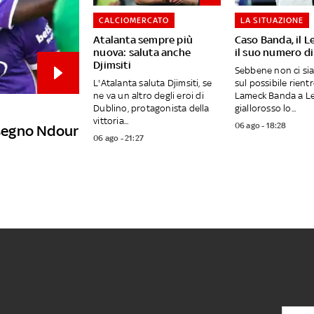
CALCIOMERCATO
LA SITUAZIONE
Atalanta sempre più
Caso Banda, il L
nuova: saluta anche
il suo numero di
Djimsiti
Sebbene non ci si
L'Atalanta saluta Djimsiti, se
sul possibile rientr
ne va un altro degli eroi di
Lameck Banda a Lec
Dublino, protagonista della
giallorosso lo...
vittoria...
06 ago - 18:28
a segno Ndour
06 ago - 21:27