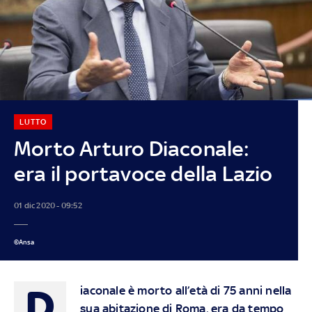
LUTTO
Morto Arturo Diaconale:
era il portavoce della Lazio
01 dic 2020 - 09:52
©Ansa
D
iaconale è morto all’età di 75 anni nella
sua abitazione di Roma, era da tempo