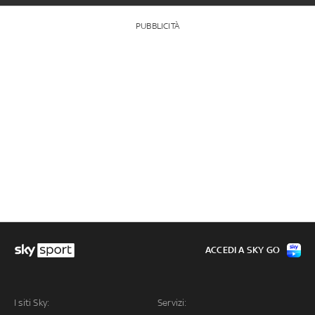
PUBBLICITÀ
ACCEDI A SKY GO
I siti Sky:
Servizi: