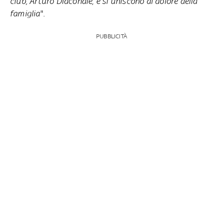
club, Arturo Diaconale, e si uniscono al dolore della
famiglia
".
PUBBLICITÀ