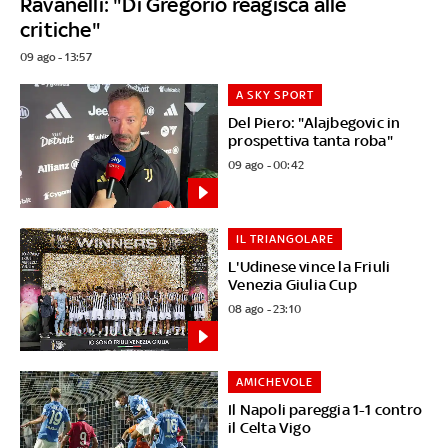
Ravanelli: "Di Gregorio reagisca alle
critiche"
09 ago - 13:57
A SKY SPORT
Del Piero: "Alajbegovic in
prospettiva tanta roba"
09 ago - 00:42
IL TRIANGOLARE
L'Udinese vince la Friuli
Venezia Giulia Cup
08 ago - 23:10
AMICHEVOLE
Il Napoli pareggia 1-1 contro
il Celta Vigo