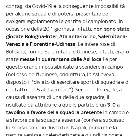
contagi da Covid-19 e la conseguente impossibilità
per alcune squadre di potersi presentare per
svolgere regolarmente le partite di campionato. In
occasione della 20^ giornata, infatti,
non sono state
giocate Bologna-Inter, Atalanta-Torino, Salernitana-
Venezia e Fiorentina-Udinese
. Le intere rose di
Bologna, Torino, Salernitana e Udinese, infatti, erano
state
messe in quarantena dalle Asl locali
e per
questo erano impossibilitate a scendere in campo
(nel caso dell'Udinese, addirittura, la Asl aveva
disposto il "divieto di esercitare sport di squadra e di
contatto dal 5 al 9 gennaio"). Secondo le regole, a
causa di assenza di una delle due squadre, il
risultato da attribuire a quelle partite è un
3-0 a
tavolino a favore della squadra presente
in campo e
a sfavore della squadra assente (com'era successo
lo scorso anno in Juventus-Napoli, prima che la
partita venisse ricalendarizzata e quindi rigiocata