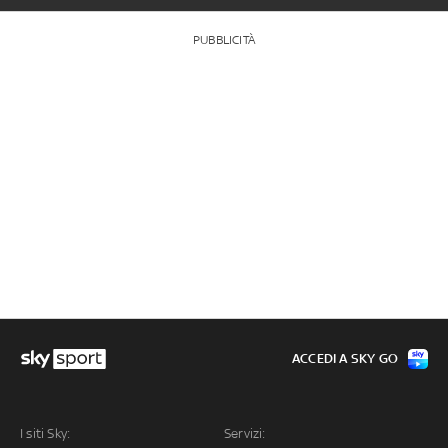
PUBBLICITÀ
ACCEDI A SKY GO
I siti Sky:
Servizi: