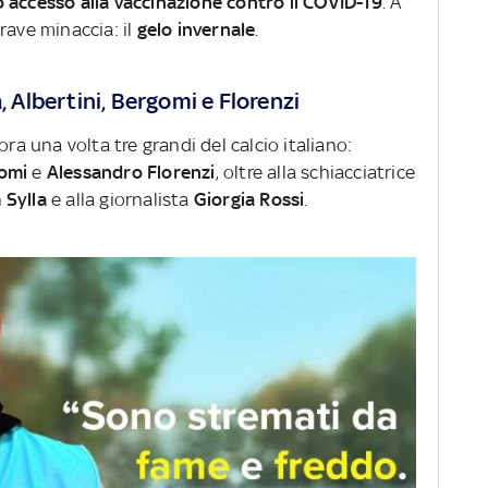
 accesso alla vaccinazione contro il COVID-19
. A
rave minaccia: il
gelo invernale
.
, Albertini, Bergomi e Florenzi
ora una volta tre grandi del calcio italiano:
gomi
e
Alessandro
Florenzi
, oltre alla schiacciatrice
 Sylla
e alla giornalista
Giorgia Rossi
.