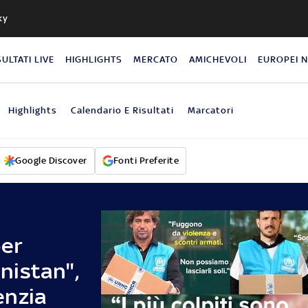
ky
SULTATI LIVE
HIGHLIGHTS
MERCATO
AMICHEVOLI
EUROPEI 
Highlights
Calendario E Risultati
Marcatori
Google Discover
Fonti Preferite
per
nistan",
enzia