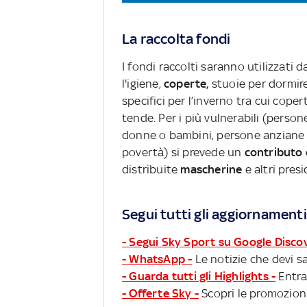
La raccolta fondi
I fondi raccolti saranno utilizzati
l'igiene,
coperte,
stuoie per dormire 
specifici per l’inverno tra cui coper
tende. Per i più vulnerabili (person
donne o bambini, persone anziane 
povertà) si prevede un
contributo
distribuite
mascherine
e altri presi
Segui tutti gli aggiornamenti
- Segui Sky Sport su Google Disco
- WhatsApp -
Le notizie che devi sa
- Guarda tutti gli Highlights -
Entra
- Offerte Sky -
Scopri le promozioni