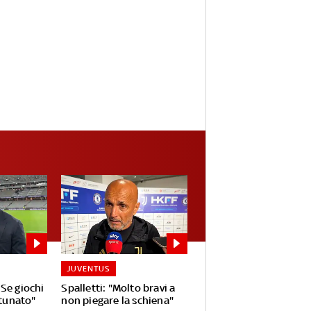
JUVENTUS
Se giochi
Spalletti: "Molto bravi a
rtunato"
non piegare la schiena"