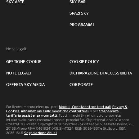
SKY ARTE
SKY BAR
SPAZI SKY
PROGRAMMI
Note legali:
GESTIONE COOKIE
COOKIE POLICY
NOTE LEGALI
DICHIARAZIONE DI ACCESSIBILITÀ
OFFERTA SKY MEDIA
CORPORATE
Per il consumatore clicca qui per i
Moduli, Condizioni contrattuali
,
Privacy &
Cookies
,
informazioni sulle modifiche contrattuali
o per
trasparenza
tariffaria
,
assistenza
e
contatti
. Tutti i marchi Sky e i diritti di proprietà
intellettuale in essi contenuti, sono di proprietà di Sky international AG e sono
utilizzati su licenza. Copyright 2026 Sky Italia - Sky Italia Srl Via Monte Penice, 7 -
20138 Milano P.IVA 04619241005. SkyTG24: ISSN 3035-1537 e SkySport: ISSN
3035-1545.
Segnalazione Abusi