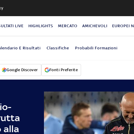
ky
SULTATI LIVE
HIGHLIGHTS
MERCATO
AMICHEVOLI
EUROPEI 
lendario E Risultati
Classifiche
Probabili Formazioni
Google Discover
Fonti Preferite
io-
rutta
 alla