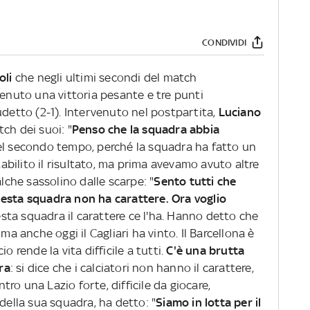
CONDIVIDI
oli
che negli ultimi secondi del match
tenuto una vittoria pesante e tre punti
udetto (2-1). Intervenuto nel postpartita,
Luciano
ch dei suoi: "
Penso che la squadra abbia
el secondo tempo, perché la squadra ha fatto un
stabilito il risultato, ma prima avevamo avuto altre
alche sassolino dalle scarpe: "
Sento tutti che
uesta squadra non ha carattere. Ora voglio
esta squadra il carattere ce l'ha. Hanno detto che
ma anche oggi il Cagliari ha vinto. Il Barcellona è
o rende la vita difficile a tutti.
C'è una brutta
ra
: si dice che i calciatori non hanno il carattere,
ro una Lazio forte, difficile da giocare,
 della sua squadra, ha detto: "
Siamo in lotta per il