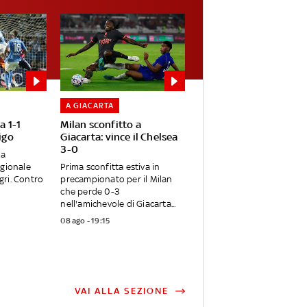
A GIACARTA
a 1-1
Milan sconfitto a
igo
Giacarta: vince il Chelsea
3-0
ta
agionale
Prima sconfitta estiva in
egri. Contro
precampionato per il Milan
che perde 0-3
nell'amichevole di Giacarta...
08 ago - 19:15
VAI ALLA SEZIONE