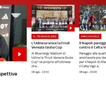
IL TRIANGOLARE
AMICHEVOLE
L'Udinese vince la Friuli
Il Napoli pareggi
Venezia Giulia Cup
contro il Celta V
Al Bluenergy Stadium di
Pareggio alla quar
Udine la "Friuli Venezia Giulia
amichevole pre st
Cup" va proprio all'Udinese
per il Napoli di All
che...
il Celta Vigo a...
08 ago - 23:10
08 ago - 20:00
ospettiva