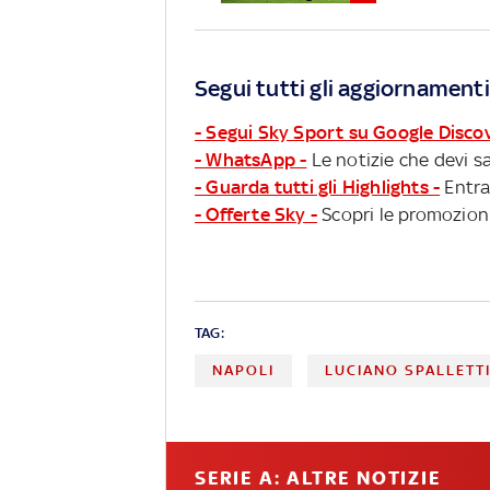
Segui tutti gli aggiornamenti
- Segui Sky Sport su Google Disco
- WhatsApp -
Le notizie che devi sa
- Guarda tutti gli Highlights -
Entra
- Offerte Sky -
Scopri le promozioni
TAG:
NAPOLI
LUCIANO SPALLETT
SERIE A: ALTRE NOTIZIE