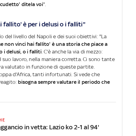
'scudetto' ditela voi
".
fallito' è per i delusi o i falliti"
 del livello del Napoli e dei suoi obiettivi: "La
se non vinci hai fallito' è una storia che piace a
 delusi, o i falliti
. C'è anche la via di mezzo:
suo lavoro, nella maniera corretta. Ci sono tante
 va valutato in funzione di queste partite.
ppa d'Africa, tanti infortunati. Si vede che
reagito:
bisogna sempre valutare il periodo che
HE
aggancio in vetta: Lazio ko 2-1 al 94'