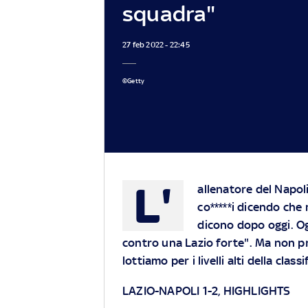
squadra"
27 feb 2022 - 22:45
©Getty
L'
allenatore del Napol
co*****i dicendo che
dicono dopo oggi. Og
contro una Lazio forte". Ma non pro
lottiamo per i livelli alti della classi
LAZIO-NAPOLI 1-2, HIGHLIGHTS