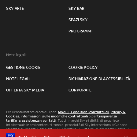
SKY ARTE
SKY BAR
SPAZI SKY
PROGRAMMI
Note legali:
GESTIONE COOKIE
COOKIE POLICY
NOTE LEGALI
DICHIARAZIONE DI ACCESSIBILITÀ
OFFERTA SKY MEDIA
CORPORATE
Per il consumatore clicca qui per i
Moduli, Condizioni contrattuali
,
Privacy &
Cookies
,
informazioni sulle modifiche contrattuali
o per
trasparenza
tariffaria
,
assistenza
e
contatti
. Tutti i marchi Sky e i diritti di proprietà
intellettuale in essi contenuti, sono di proprietà di Sky international AG e sono
utilizzati su licenza. Copyright 2026 Sky Italia - Sky Italia Srl Via Monte Penice, 7 -
20138 Milano P.IVA 04619241005. SkyTG24: ISSN 3035-1537 e SkySport: ISSN