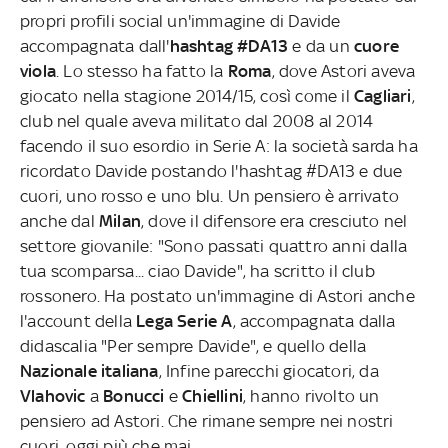
propri profili social un'immagine di Davide
accompagnata dall'
hashtag #DA13
e da un
cuore
viola
. Lo stesso ha fatto la
Roma
, dove Astori aveva
giocato nella stagione 2014/15, così come il
Cagliari
,
club nel quale aveva militato dal 2008 al 2014
facendo il suo esordio in Serie A: la società sarda ha
ricordato Davide postando l'hashtag #DA13 e due
cuori, uno rosso e uno blu. Un pensiero è arrivato
anche dal
Milan
, dove il difensore era cresciuto nel
settore giovanile: "Sono passati quattro anni dalla
tua scomparsa... ciao Davide", ha scritto il club
rossonero. Ha postato un'immagine di Astori anche
l'account della
Lega Serie A
, accompagnata dalla
didascalia "Per sempre Davide", e quello della
Nazionale italiana
, Infine parecchi giocatori, da
Vlahovic
a
Bonucci
e
Chiellini
, hanno rivolto un
pensiero ad Astori. Che rimane sempre nei nostri
cuori, oggi più che mai.