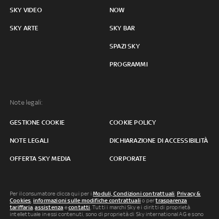
SKY VIDEO
NOW
SKY ARTE
SKY BAR
SPAZI SKY
PROGRAMMI
Note legali:
GESTIONE COOKIE
COOKIE POLICY
NOTE LEGALI
DICHIARAZIONE DI ACCESSIBILITÀ
OFFERTA SKY MEDIA
CORPORATE
Per il consumatore clicca qui per i
Moduli, Condizioni contrattuali
,
Privacy &
Cookies
,
informazioni sulle modifiche contrattuali
o per
trasparenza
tariffaria
,
assistenza
e
contatti
. Tutti i marchi Sky e i diritti di proprietà
intellettuale in essi contenuti, sono di proprietà di Sky international AG e sono