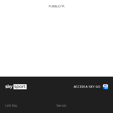
PUBBLICITÀ
ACCEDI A SKY GO
I siti Sky:
Servizi: