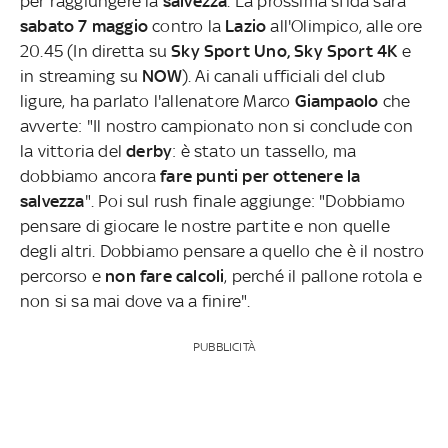
per raggiungere la
salvezza
. La prossima sfida sarà
sabato 7 maggio
contro la
Lazio
all'Olimpico, alle ore
20.45 (In diretta su
Sky Sport Uno, Sky Sport 4K
e
in streaming su
NOW
). Ai canali ufficiali del club
ligure, ha parlato l'allenatore Marco
Giampaolo
che
avverte: "Il nostro campionato non si conclude con
la vittoria del
derby
: è stato un tassello, ma
dobbiamo ancora
fare punti
per ottenere la
salvezza
". Poi sul rush finale aggiunge: "Dobbiamo
pensare di giocare le nostre partite e non quelle
degli altri. Dobbiamo pensare a quello che è il nostro
percorso e
non fare calcoli
, perché il pallone rotola e
non si sa mai dove va a finire".
PUBBLICITÀ