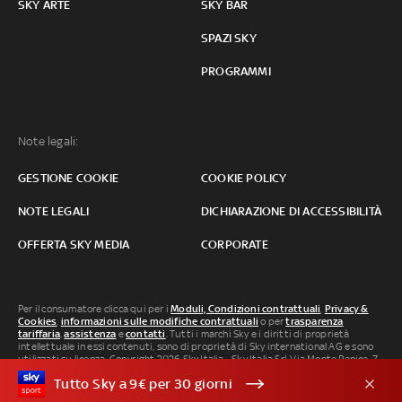
SKY ARTE
SKY BAR
SPAZI SKY
PROGRAMMI
Note legali:
GESTIONE COOKIE
COOKIE POLICY
NOTE LEGALI
DICHIARAZIONE DI ACCESSIBILITÀ
OFFERTA SKY MEDIA
CORPORATE
Per il consumatore clicca qui per i
Moduli, Condizioni contrattuali
,
Privacy &
Cookies
,
informazioni sulle modifiche contrattuali
o per
trasparenza
tariffaria
,
assistenza
e
contatti
. Tutti i marchi Sky e i diritti di proprietà
intellettuale in essi contenuti, sono di proprietà di Sky international AG e sono
utilizzati su licenza. Copyright 2026 Sky Italia - Sky Italia Srl Via Monte Penice, 7 -
20138 Milano P.IVA 04619241005. SkyTG24: ISSN 3035-1537 e SkySport: ISSN
Tutto Sky a 9€ per 30 giorni
3035-1545.
Segnalazione Abusi