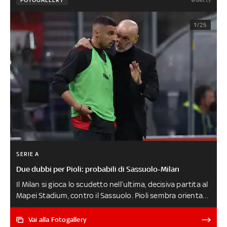
FOTOGALLERY
1/25
SERIE A
Due dubbi per Pioli: probabili di Sassuolo-Milan
Il Milan si gioca lo scudetto nell’ultima, decisiva partita al
Mapei Stadium, contro il Sassuolo. Pioli sembra orientato
a confermare la squadra che ha battuto l’Atalanta, con
un paio di possibili ballottaggi. Stesso modulo per
Vai alla Fotogallery