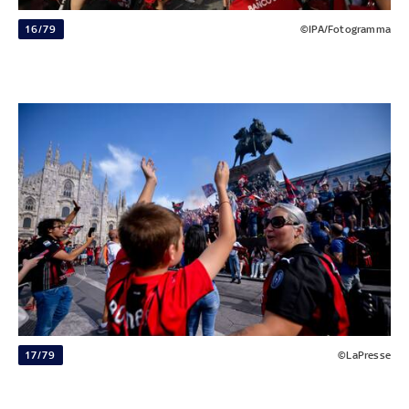
16/79
©IPA/Fotogramma
17/79
©LaPresse