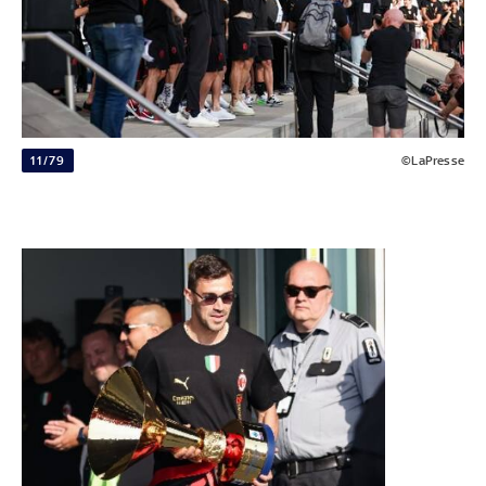
11/79
©LaPresse