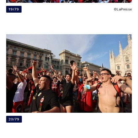
19/79
©LaPresse
20/79