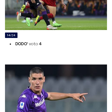
14/24
DODO'
voto
4