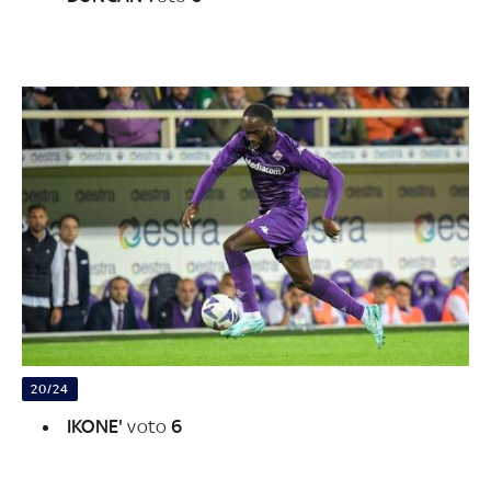
20/24
IKONE'
voto
6