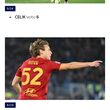
5/24
CELIK
voto
6
6/24