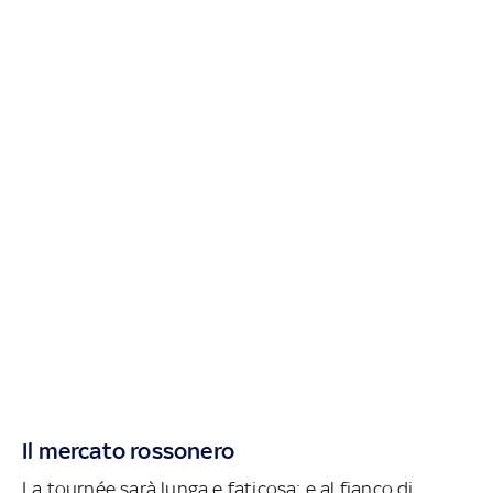
Il mercato rossonero
La tournée sarà lunga e faticosa: e al fianco di