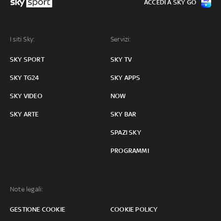
ACCEDI A SKY GO
I siti Sky:
Servizi:
SKY SPORT
SKY TV
SKY TG24
SKY APPS
SKY VIDEO
NOW
SKY ARTE
SKY BAR
SPAZI SKY
PROGRAMMI
Note legali:
GESTIONE COOKIE
COOKIE POLICY