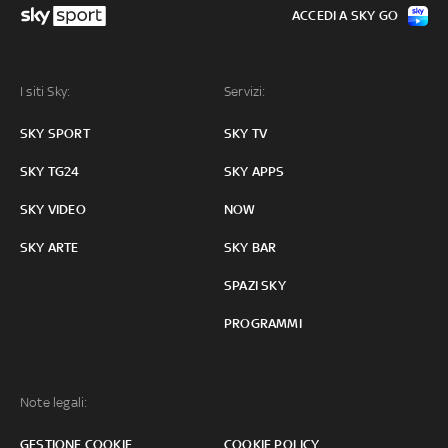
ACCEDI A SKY GO
I siti Sky:
Servizi:
SKY SPORT
SKY TV
SKY TG24
SKY APPS
SKY VIDEO
NOW
SKY ARTE
SKY BAR
SPAZI SKY
PROGRAMMI
Note legali:
GESTIONE COOKIE
COOKIE POLICY