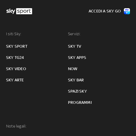
ACCEDI A SKY GO
I siti Sky:
Servizi:
SKY SPORT
SKY TV
SKY TG24
SKY APPS
SKY VIDEO
NOW
SKY ARTE
SKY BAR
SPAZI SKY
PROGRAMMI
Note legali: