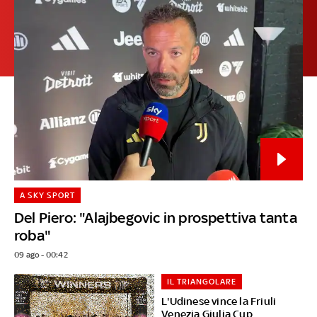
A SKY SPORT
Del Piero: "Alajbegovic in prospettiva tanta
roba"
09 ago - 00:42
IL TRIANGOLARE
L'Udinese vince la Friuli
Venezia Giulia Cup