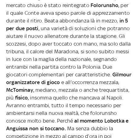
mercato chiuso è stato reintegrato
Folorunsho,
per
il quale Conte aveva speso parole di apprezzamento
durante il ritiro. Beata abbondanza là in mezzo,
in 5
per due posti,
una varietà di soluzioni che potranno
aiutare il nuovo allenatore durante la stagione. Gli
scozzesi, dopo aver toccato con mano, ma solo dalla
tribuna, il calore del Maradona, si sono subito messi
in luce con la maglia della nazionale, segnando
entrambi nella partita contro la Polonia. Due
giocatori complementari per caratteristiche.
Gilmour
organizzatore di gioco
e all’occorrenza mezzala,
McTominay,
mediano, mezzala o anche trequartista,
più
fisico,
insomma quello che mancava al Napoli.
Avranno entrambi, tutto il tempo necessario per
ambientarsi nella nuova realtà, che folorunsho
conosce molto bene. Perché
al momento Lobotka e
Anguissa non si toccano.
Ma senza dubbio la
competizione in mezzo al campo d’ora in poi