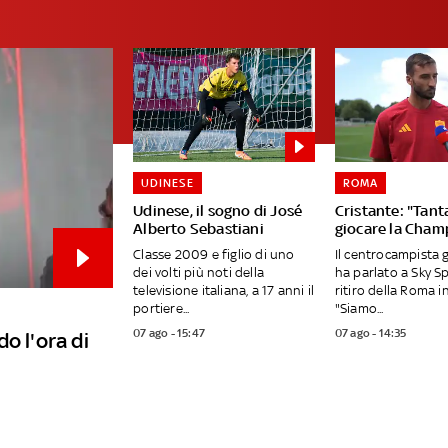
UDINESE
ROMA
Udinese, il sogno di José
Cristante: "Tanta
Alberto Sebastiani
giocare la Cham
Classe 2009 e figlio di uno
Il centrocampista 
dei volti più noti della
ha parlato a Sky S
televisione italiana, a 17 anni il
ritiro della Roma in
portiere...
"Siamo...
07 ago - 15:47
07 ago - 14:35
o l'ora di