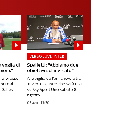
VERSO JUVE-INTER
 voglia di
Spalletti: "Abbiamo due
pions"
obiettivi sul mercato"
giallorosso
Alla vigilia dell'amichevole tra
port dal
Juventus e Inter che sarà LIVE
 Galles:
su Sky Sport Uno sabato 8
agosto...
07 ago - 13:30