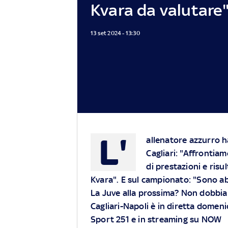
Kvara da valutare
13 set 2024 - 13:30
L'
allenatore azzurro h
Cagliari: "Affrontia
di prestazioni e risu
Kvara". E sul campionato: "Sono abi
La Juve alla prossima? Non dobbiamo
Cagliari-Napoli è in diretta domeni
Sport 251 e in streaming su
NOW