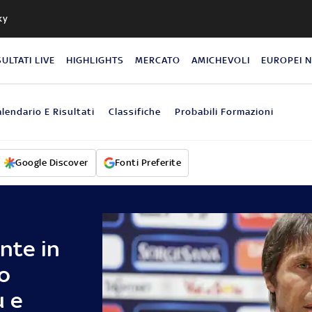
ky
SULTATI LIVE
HIGHLIGHTS
MERCATO
AMICHEVOLI
EUROPEI 
lendario E Risultati
Classifiche
Probabili Formazioni
Google Discover
Fonti Preferite
onte in
o
u e