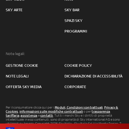
SKY ARTE
SKY BAR
SPAZI SKY
PROGRAMMI
Note legali:
GESTIONE COOKIE
COOKIE POLICY
NOTE LEGALI
DICHIARAZIONE DI ACCESSIBILITÀ
OFFERTA SKY MEDIA
CORPORATE
Per il consumatore clicca qui per i
Moduli, Condizioni contrattuali
,
Privacy &
Cookies
,
informazioni sulle modifiche contrattuali
o per
trasparenza
tariffaria
,
assistenza
e
contatti
. Tutti i marchi Sky e i diritti di proprietà
intellettuale in essi contenuti, sono di proprietà di Sky international AG e sono
utilizzati su licenza. Copyright 2026 Sky Italia - Sky Italia Srl Via Monte Penice, 7 -
20138 Milano P.IVA 04619241005. SkyTG24: ISSN 3035-1537 e SkySport: ISSN