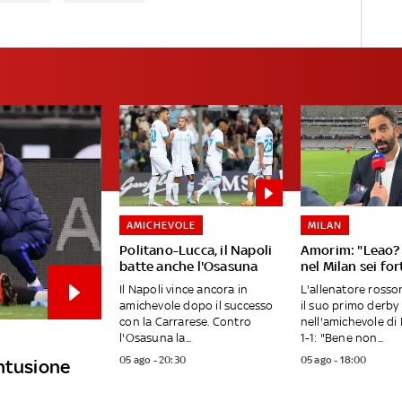
AMICHEVOLE
MILAN
Politano-Lucca, il Napoli
Amorim: "Leao? 
batte anche l'Osasuna
nel Milan sei fo
Il Napoli vince ancora in
L'allenatore ross
amichevole dopo il successo
il suo primo derby
con la Carrarese. Contro
nell'amichevole di 
l'Osasuna la...
1-1: "Bene non...
05 ago - 20:30
05 ago - 18:00
ontusione