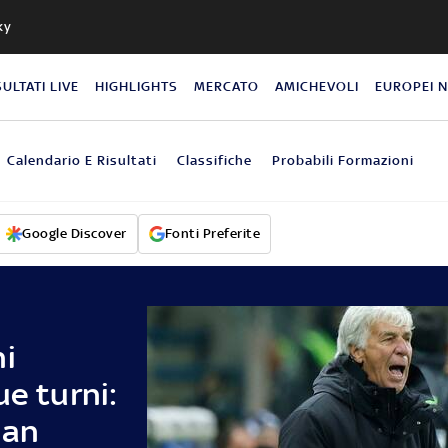
ky
SULTATI LIVE
HIGHLIGHTS
MERCATO
AMICHEVOLI
EUROPEI 
Calendario E Risultati
Classifiche
Probabili Formazioni
Google Discover
Fonti Preferite
ni
ue turni:
lan