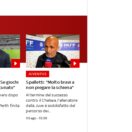
JUVENTUS
Se giochi
Spalletti: "Molto bravi a
rtunato"
non piegare la schiena"
onero dopo
Al termine del successo
contro il Chelsea, l'allenatore
Perth finita
della Juve è soddisfatto del
percorso dei...
05 ago - 15:59