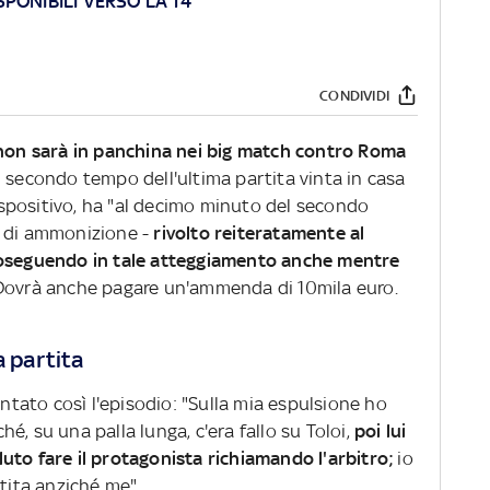
ISPONIBILI VERSO LA 14^
CONDIVIDI
 non sarà in panchina nei big match contro Roma
 secondo tempo dell'ultima partita vinta in casa
dispositivo, ha "al decimo minuto del secondo
o di ammonizione -
rivolto reiteratamente al
roseguendo in tale atteggiamento anche mentre
ovrà anche pagare un'ammenda di 10mila euro.
a partita
ato così l'episodio: "Sulla mia espulsione ho
é, su una palla lunga, c'era fallo su Toloi,
poi lui
uto fare il protagonista richiamando l'arbitro;
io
rtita anziché me".