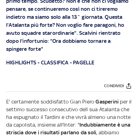
primo tempo. Scudetto? Non è che non ci vogliamo
pensare, se continueremo così non ci tireremo
indietro ma siamo solo alla 13^ giornata. Questa
l'Atalanta più forte? Non voglio fare paragoni, ho
avuto squadre starordinarie". Scalvini rientrato
dopo l'infortunio: "Ora dobbiamo tornare a
spingere forte"
HIGHLIGHTS
-
CLASSIFICA
-
PAGELLE
CONDIVIDI
E' certamente soddisfatto Gian Piero
Gasperini
per il
settimo successo consecutivo dell sua Atalanta che
ha espugnato il Tardini e che vivrà almeno una notte
da capolista, insieme all'Inter: "
Indubbiamente è una
striscia dove i risultati parlano da soli,
abbiamo