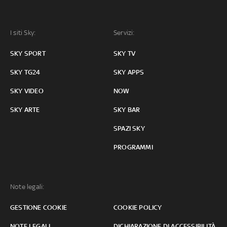
I siti Sky:
Servizi:
SKY SPORT
SKY TV
SKY TG24
SKY APPS
SKY VIDEO
NOW
SKY ARTE
SKY BAR
SPAZI SKY
PROGRAMMI
Note legali:
GESTIONE COOKIE
COOKIE POLICY
NOTE LEGALI
DICHIARAZIONE DI ACCESSIBILITÀ