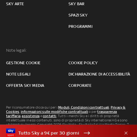
SKY ARTE
SKY BAR
SPAZI SKY
PROGRAMMI
Note legali:
GESTIONE COOKIE
COOKIE POLICY
NOTE LEGALI
DICHIARAZIONE DI ACCESSIBILITÀ
OFFERTA SKY MEDIA
CORPORATE
Per il consumatore clicca qui per i
Moduli, Condizioni contrattuali
,
Privacy &
Cookies
,
informazioni sulle modifiche contrattuali
o per
trasparenza
tariffaria
,
assistenza
e
contatti
. Tutti i marchi Sky e i diritti di proprietà
intellettuale in essi contenuti, sono di proprietà di Sky international AG e sono
utilizzati su licenza. Copyright 2026 Sky Italia - Sky Italia Srl Via Monte Penice, 7 -
20138 Milano P.IVA 04619241005. SkyTG24: ISSN 3035-1537 e SkySport: ISSN
Tutto Sky a 9€ per 30 giorni
3035-1545.
Segnalazione Abusi