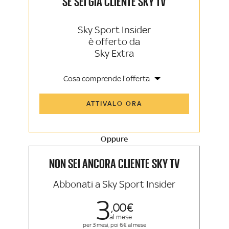
SE SEI GIÀ CLIENTE SKY TV
Sky Sport Insider
è offerto da
Sky Extra
Cosa comprende l'offerta
Tutti gli articoli di Sky Sport Insider e
ATTIVALO ORA
Sky TG24 Insider
Opinioni, retroscena e storie
raccontate dalle grandi firme di Sky
Sport e Sky TG24
Oppure
La newsletter esclusiva di Sky Sport
Insider e Sky TG24 Insider
NON SEI ANCORA CLIENTE SKY TV
Abbonati a Sky Sport Insider
3
00
al mese
per 3 mesi, poi 6€ al mese