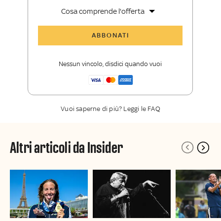
Cosa comprende l'offerta
Tutti gli articoli di Sky Sport Insider
ABBONATI
Opinioni, retroscena e storie
raccontate dalle grandi firme di Sky
Nessun vincolo, disdici quando vuoi
Sport
La newsletter esclusiva di Sky Sport
Insider
Vuoi saperne di più? Leggi le FAQ
Altri articoli da Insider