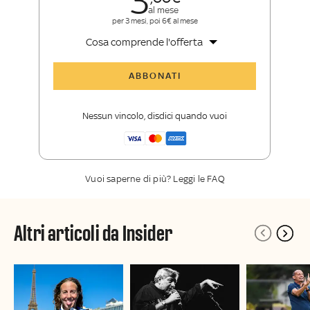
3
al mese
per 3 mesi, poi 6€ al mese
Cosa comprende l'offerta
Tutti gli articoli di Sky Sport Insider
ABBONATI
Opinioni, retroscena e storie
raccontate dalle grandi firme di Sky
Nessun vincolo, disdici quando vuoi
Sport
La newsletter esclusiva di Sky Sport
Insider
Vuoi saperne di più? Leggi le FAQ
Altri articoli da Insider