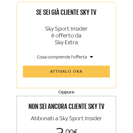
SE SEI GIÀ CLIENTE SKY TV
Sky Sport Insider
è offerto da
Sky Extra
Cosa comprende l'offerta
Tutti gli articoli di Sky Sport Insider e
ATTIVALO ORA
Sky TG24 Insider
Opinioni, retroscena e storie
raccontate dalle grandi firme di Sky
Sport e Sky TG24
Oppure
La newsletter esclusiva di Sky Sport
Insider e Sky TG24 Insider
NON SEI ANCORA CLIENTE SKY TV
Abbonati a Sky Sport Insider
00