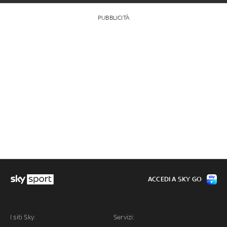
PUBBLICITÀ
ACCEDI A SKY GO
I siti Sky:
Servizi: