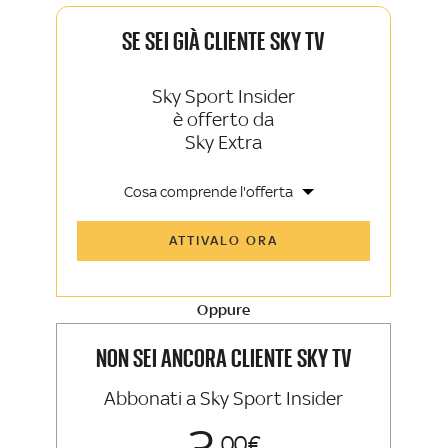
SE SEI GIÀ CLIENTE SKY TV
Sky Sport Insider
è offerto da
Sky Extra
Cosa comprende l'offerta
Tutti gli articoli di Sky Sport Insider e
ATTIVALO ORA
Sky TG24 Insider
Opinioni, retroscena e storie
raccontate dalle grandi firme di Sky
Sport e Sky TG24
Oppure
La newsletter esclusiva di Sky Sport
Insider e Sky TG24 Insider
NON SEI ANCORA CLIENTE SKY TV
Abbonati a Sky Sport Insider
00