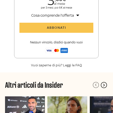
3
al mese
per 3 mesi, poi 6€ al mese
Cosa comprende l'offerta
Tutti gli articoli di Sky Sport Insider
ABBONATI
Opinioni, retroscena e storie
raccontate dalle grandi firme di Sky
Nessun vincolo, disdici quando vuoi
Sport
La newsletter esclusiva di Sky Sport
Insider
Vuoi saperne di più? Leggi le FAQ
Altri articoli da Insider