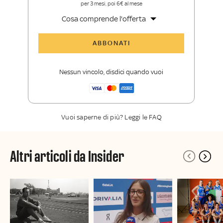
per 3 mesi, poi 6€ al mese
Cosa comprende l'offerta
Tutti gli articoli di Sky Sport Insider
ABBONATI
Opinioni, retroscena e storie
raccontate dalle grandi firme di Sky
Nessun vincolo, disdici quando vuoi
Sport
La newsletter esclusiva di Sky Sport
Insider
Vuoi saperne di più? Leggi le FAQ
Altri articoli da Insider