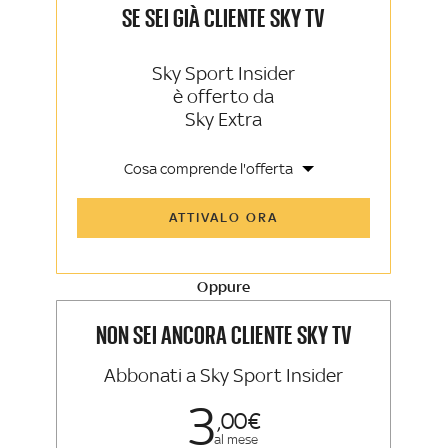
SE SEI GIÀ CLIENTE SKY TV
Sky Sport Insider
è offerto da
Sky Extra
Cosa comprende l'offerta
Tutti gli articoli di Sky Sport Insider e
ATTIVALO ORA
Sky TG24 Insider
Opinioni, retroscena e storie
raccontate dalle grandi firme di Sky
Sport e Sky TG24
Oppure
La newsletter esclusiva di Sky Sport
Insider e Sky TG24 Insider
NON SEI ANCORA CLIENTE SKY TV
Abbonati a Sky Sport Insider
3
00
al mese