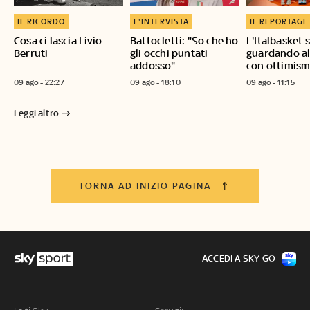
IL RICORDO
L'INTERVISTA
IL REPORTAGE
Cosa ci lascia Livio
Battocletti: "So che ho
L'Italbasket 
Berruti
gli occhi puntati
guardando al
addosso"
con ottimis
09 ago - 22:27
09 ago - 18:10
09 ago - 11:15
Leggi altro
TORNA AD INIZIO PAGINA
ACCEDI A SKY GO